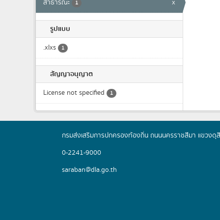
สาธารณะ
x
1
รูปแบบ
.xlxs
1
สัญญาอนุญาต
License not specified
1
กรมส่งเสริมการปกครองท้องถิ่น ถนนนครราชสีมา แขวงดุส
0-2241-9000
saraban@dla.go.th