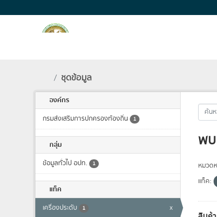
Skip to main content
ชุดข้อมูล
องค์กร
กรมส่งเสริมการปกครองท้องถิ่น
1
พบ 
กลุ่ม
ข้อมูลทั่วไป อปท.
1
หมวดหม
แท็ค:
แท็ค
เครื่องประดับ
x
1
สินค้