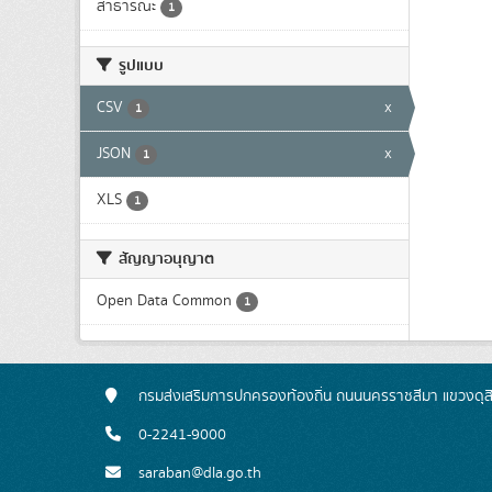
สาธารณะ
1
รูปแบบ
CSV
x
1
JSON
x
1
XLS
1
สัญญาอนุญาต
Open Data Common
1
กรมส่งเสริมการปกครองท้องถิ่น ถนนนครราชสีมา แขวงดุส
0-2241-9000
saraban@dla.go.th