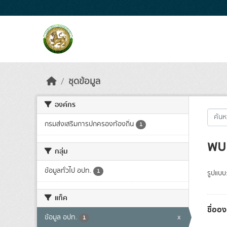
Skip to main content
ชุดข้อมูล
องค์กร
กรมส่งเสริมการปกครองท้องถิ่น
1
พบ 
กลุ่ม
ข้อมูลทั่วไป อปท.
1
รูปแบบ
แท็ค
ชื่ออ
ข้อมูล อปท.
x
1