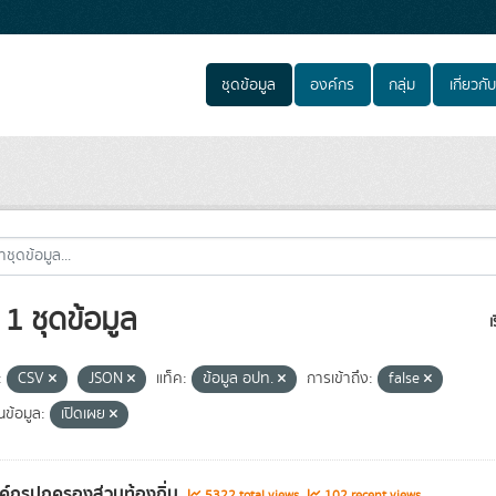
ชุดข้อมูล
องค์กร
กลุ่ม
เกี่ยวกับ
1 ชุดข้อมูล
เ
:
CSV
JSON
แท็ค:
ข้อมูล อปท.
การเข้าถึง:
false
้นข้อมูล:
เปิดเผย
งค์กรปกครองส่วนท้องถิ่น
5322 total views
102 recent views