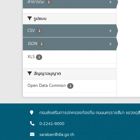
สาธารณะ
x
1
รูปแบบ
CSV
x
1
JSON
x
1
XLS
1
สัญญาอนุญาต
Open Data Common
1
กรมส่งเสริมการปกครองท้องถิ่น ถนนนครราชสีมา แขวงดุส
0-2241-9000
saraban@dla.go.th