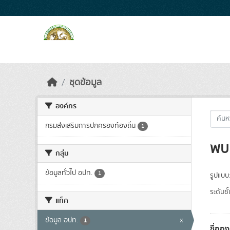
Skip to main content
ชุดข้อมูล
องค์กร
กรมส่งเสริมการปกครองท้องถิ่น
1
พบ 
กลุ่ม
ข้อมูลทั่วไป อปท.
1
รูปแบบ
ระดับชั
แท็ค
ข้อมูล อปท.
x
1
ชื่ออ