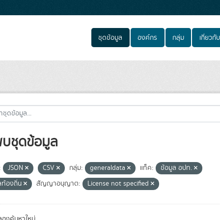
ชุดข้อมูล
องค์กร
กลุ่ม
เกี่ยวกับ
พบชุดข้อมูล
:
JSON
CSV
กลุ่ม:
generaldata
แท็ค:
ข้อมูล อปท.
ลท้องถิ่น
สัญญาอนุญาต:
License not specified
องค้นหาใหม่