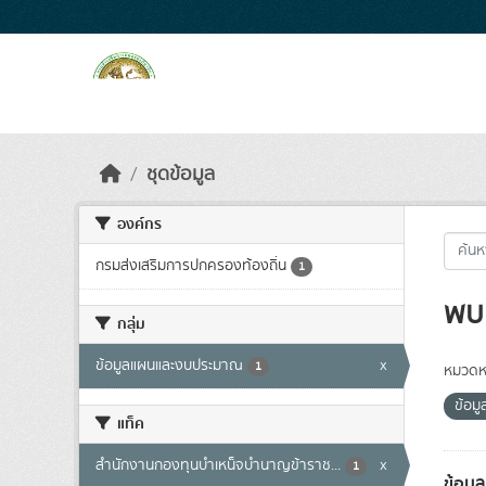
Skip to main content
ชุดข้อมูล
องค์กร
กรมส่งเสริมการปกครองท้องถิ่น
1
พบ 
กลุ่ม
ข้อมูลแผนและงบประมาณ
x
1
หมวดหม
ข้อม
แท็ค
สำนักงานกองทุนบำเหน็จบำนาญข้าราช...
x
1
ข้อมู