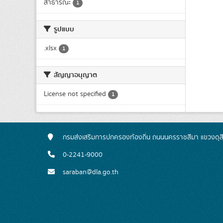
สาธารณะ
1
รูปแบบ
.xlsx
1
สัญญาอนุญาต
License not specified
1
กรมส่งเสริมการปกครองท้องถิ่น ถนนนครราชสีมา แขวงดุส
0-2241-9000
saraban@dla.go.th