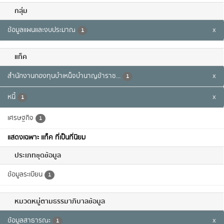
กลุ่ม
ข้อมูลแผนและงบประมาณ
x
1
แท็ค
สำนักงานกองทุนบำเหน็จบำนาญข้าราช...
x
1
หนี้
x
1
เศรษฐกิจ
1
แสดงเฉพาะ แท็ค ที่เป็นที่นิยม
ประเภทชุดข้อมูล
ข้อมูลระเบียน
1
หมวดหมู่ตามธรรมาภิบาลข้อมูล
ข้อมูลสาธารณะ
x
1