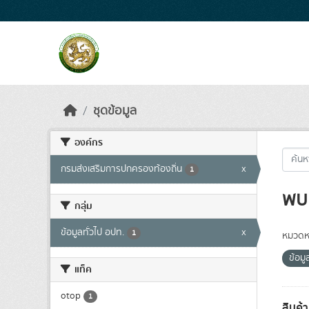
Skip to main content
ชุดข้อมูล
องค์กร
กรมส่งเสริมการปกครองท้องถิ่น
x
1
พบ 
กลุ่ม
ข้อมูลทั่วไป อปท.
x
1
หมวดหม
ข้อมู
แท็ค
otop
1
สินค้