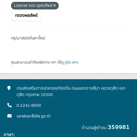
License not specified
กรองผลลัพธ์
กรุณาลองค้นหาใหม่
คุณสามารถเข้าถึงคลังทาง
API
(ให้ดู
คู่มือ API
).
กรมส่งเสริมการปกครองท้องถิ่น ถนนนครราชสีมา แขวงดุสิต เขต
ดุสิต กรุงเทพ 10300
0-2241-9000
saraban@dla.go.th
359981
จำนวนผู้เข้าชม
ภาษา