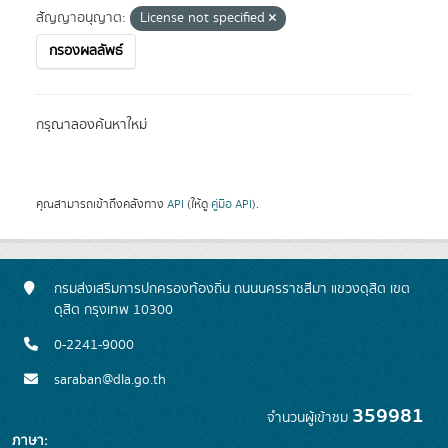
สัญญาอนุญาต:
License not specified
กรองผลลัพธ์
กรุณาลองค้นหาใหม่
คุณสามารถเข้าถึงคลังทาง
API
(ให้ดู
คู่มือ API
).
กรมส่งเสริมการปกครองท้องถิ่น ถนนนครราชสีมา แขวงดุสิต เขต
ดุสิต กรุงเทพ 10300
0-2241-9000
saraban@dla.go.th
359981
จำนวนผู้เข้าชม
ภาษา