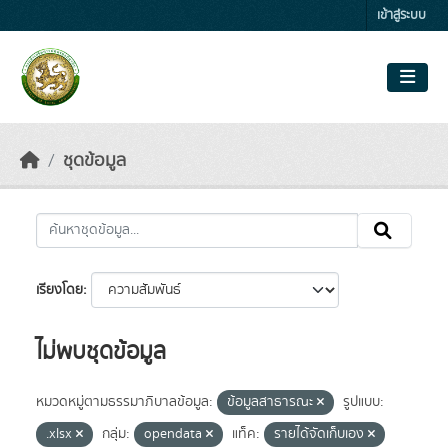
Skip to main content
เข้าสู่ระบบ
ชุดข้อมูล
เรียงโดย
ไม่พบชุดข้อมูล
หมวดหมู่ตามธรรมาภิบาลข้อมูล:
ข้อมูลสาธารณะ
รูปแบบ:
.xlsx
กลุ่ม:
opendata
แท็ค:
รายได้จัดเก็บเอง