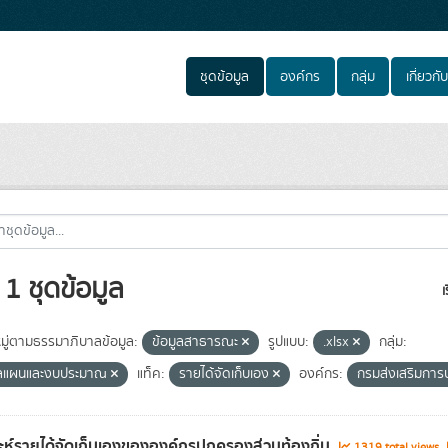
ชุดข้อมูล
องค์กร
กลุ่ม
เกี่ยวกับ
1 ชุดข้อมูล
เ
ู่ตามธรรมาภิบาลข้อมูล:
ข้อมูลสาธารณะ
รูปแบบ:
.xlsx
กลุ่ม:
ูลแผนและงบประมาณ
แท็ค:
รายได้จัดเก็บเอง
องค์กร:
กรมส่งเสริมการ
าะห์รายได้จัดเก็บเองขององค์กรปกครองส่วนท้องถิ่น
1319 total views