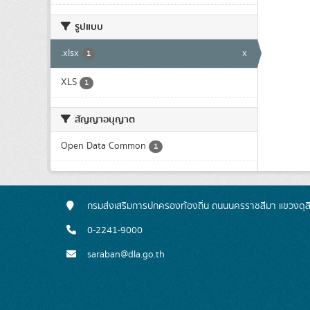
รูปแบบ
.xlsx
x
1
XLS
1
สัญญาอนุญาต
Open Data Common
1
กรมส่งเสริมการปกครองท้องถิ่น ถนนนครราชสีมา แขวงดุส
0-2241-9000
saraban@dla.go.th