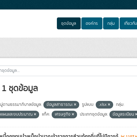
ชุดข้อมูล
องค์กร
กลุ่ม
เกี่ยวกับ
1 ชุดข้อมูล
ู่ตามธรรมาภิบาลข้อมูล:
ข้อมูลสาธารณะ
รูปแบบ:
.xlsx
กลุ่ม:
ูลแผนและงบประมาณ
แท็ค:
เศรษฐกิจ
ประเภทชุดข้อมูล:
ข้อมูลระเบียน
ลหนี้กองทุนบำเหน็จบำนาญข้าราชการส่วนท้องถิ่นที่ไม่มีการกู้
1107 to