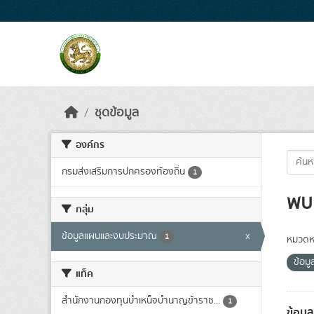
Skip to main content
ชุดข้อมูล
องค์กร
กรมส่งเสริมการปกครองท้องถิ่น
1
พบ 
กลุ่ม
ข้อมูลแผนและงบประมาณ
x
1
หมวดหม
ข้อม
แท็ค
สำนักงานกองทุนบำเหน็จบำนาญข้าราช...
1
ข้อมู