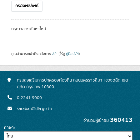
กรองผลลัพธ์
กรุณาลองค้นหาใหม่
คุณสามารถเข้าถึงคลังทาง
API
(ให้ดู
คู่มือ API
).
กรมส่งเสริมการปกครองท้องถิ่น ถนนนครราชสีมา แขวงดุสิต เขต
ดุสิต กรุงเทพ 10300
0-2241-9000
saraban@dla.go.th
360413
จำนวนผู้เข้าชม
ภาษา