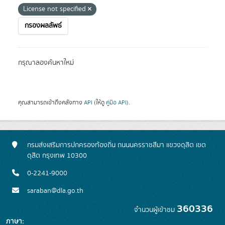
License not specified
กรองผลลัพธ์
กรุณาลองค้นหาใหม่
คุณสามารถเข้าถึงคลังทาง
API
(ให้ดู
คู่มือ API
).
กรมส่งเสริมการปกครองท้องถิ่น ถนนนครราชสีมา แขวงดุสิต เขต
ดุสิต กรุงเทพ 10300
0-2241-9000
saraban@dla.go.th
360336
จำนวนผู้เข้าชม
ภาษา