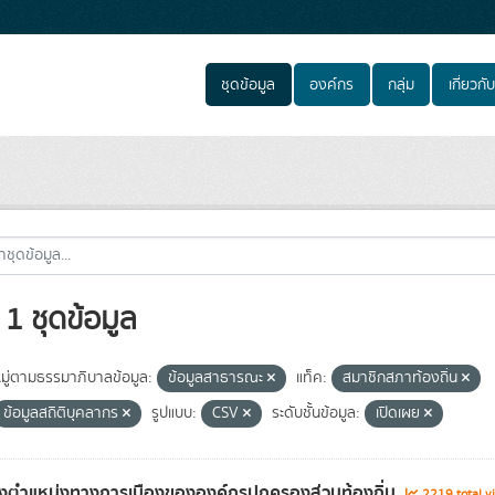
ชุดข้อมูล
องค์กร
กลุ่ม
เกี่ยวกับ
1 ชุดข้อมูล
ู่ตามธรรมาภิบาลข้อมูล:
ข้อมูลสาธารณะ
แท็ค:
สมาชิกสภาท้องถิ่น
ข้อมูลสถิติบุคลากร
รูปแบบ:
CSV
ระดับชั้นข้อมูล:
เปิดเผย
รงตำแหน่งทางการเมืองขององค์กรปกครองส่วนท้องถิ่น
2219 total v