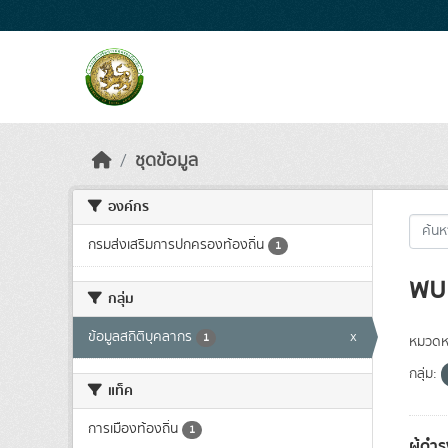
Skip to main content
ชุดข้อมูล
องค์กร
กรมส่งเสริมการปกครองท้องถิ่น
1
พบ 
กลุ่ม
ข้อมูลสถิติบุคลากร
x
1
หมวดหม
กลุ่ม:
แท็ค
การเมืองท้องถิ่น
1
ผู้ดำ