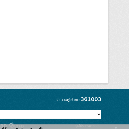
361003
จำนวนผู้เข้าชม
รุ่นโปรแกรม: 3.0.0
x