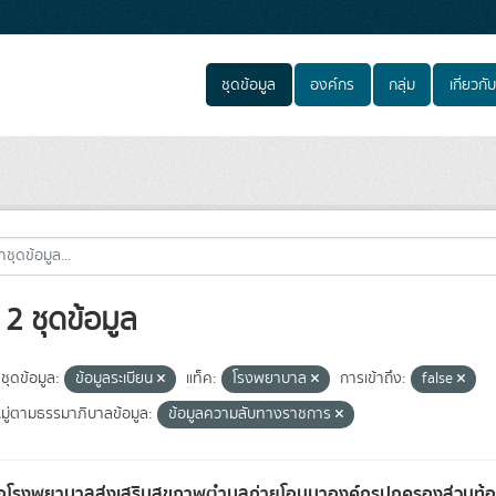
ชุดข้อมูล
องค์กร
กลุ่ม
เกี่ยวกับ
2 ชุดข้อมูล
ชุดข้อมูล:
ข้อมูลระเบียน
แท็ค:
โรงพยาบาล
การเข้าถึง:
false
ู่ตามธรรมาภิบาลข้อมูล:
ข้อมูลความลับทางราชการ
่อโรงพยาบาลส่งเสริมสุขภาพตำบลถ่ายโอนมาองค์กรปกครองส่วนท้อ