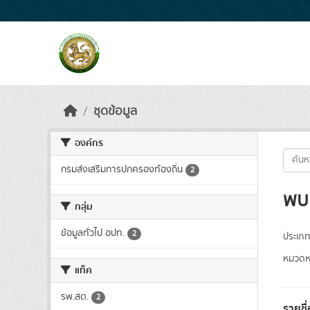
Skip to main content
ชุดข้อมูล
องค์กร
กรมส่งเสริมการปกครองท้องถิ่น
2
พบ 
กลุ่ม
ข้อมูลทั่วไป อปท.
2
ประเภท
หมวดหม
แท็ค
รพ.สต.
2
รายชื