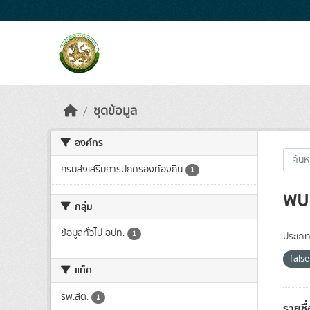
Skip to main content
ชุดข้อมูล
องค์กร
กรมส่งเสริมการปกครองท้องถิ่น
1
พบ 
กลุ่ม
ข้อมูลทั่วไป อปท.
1
ประเภท
fals
แท็ค
รพ.สต.
1
รายชื