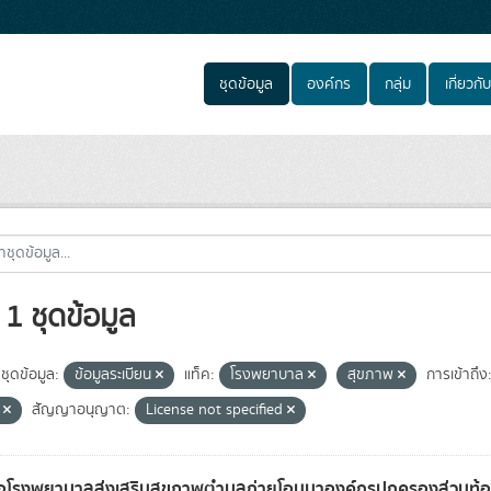
ชุดข้อมูล
องค์กร
กลุ่ม
เกี่ยวกับ
1 ชุดข้อมูล
ชุดข้อมูล:
ข้อมูลระเบียน
แท็ค:
โรงพยาบาล
สุขภาพ
การเข้าถึง
e
สัญญาอนุญาต:
License not specified
่อโรงพยาบาลส่งเสริมสุขภาพตำบลถ่ายโอนมาองค์กรปกครองส่วนท้อ