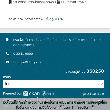
กรมส่งเสริมการปกครองท้องถิ่น
11 มกราคม 2567
คุณสามารถเข้าถึงคลังทาง
API
(ให้ดู
คู่มือ API
).
กรมส่งเสริมการปกครองท้องถิ่น ถนนนครราชสีมา แขวงดุสิต เขต
ดุสิต กรุงเทพ 10300
0-2241-9000
saraban@dla.go.th
360250
จำนวนผู้เข้าชม
ภาษา
Powered by:
รุ่นโปรแกรม: 3.0.0
สนับสนุนระบบ Thai-GDC โดย สำนักงานสถิติแห่งชาติ
วันที่: 2025-05-
x
เว็บไซต์นี้ใช้ "คุกกี้" เพื่อวัตถุประสงค์ในการพัฒนาการเข้าถึงบริการของผู้ใช้ให้ดี
เว็บไซต์ที่
30
ยิ่งขึ้น หากต้องการเปิดใช้งานคุกกี้ โปรดคลิก "ยอมรับคุกกี้"
ระบบบัญชีข้อมูลภาครัฐ