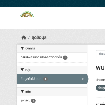
Skip to main content
ชุดข้อมูล
องค์กร
กรมส่งเสริมการปกครองท้องถิ่น
1
พบ 
กลุ่ม
ข้อมูลทั่วไป อปท.
x
1
ประเภท
ข้อมู
แท็ค
รพ.สต.
1
รายชื