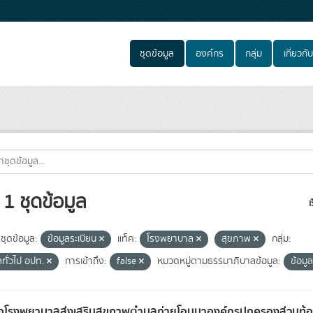
ชุดข้อมูล
องค์กร
กลุ่ม
เกี่ยวกับ
1 ชุดข้อมูล
เ
ชุดข้อมูล:
ข้อมูลระเบียน
แท็ค:
โรงพยาบาล
สุขภาพ
กลุ่ม:
ลทั่วไป อปท.
การเข้าถึง:
false
หมวดหมู่ตามธรรมาภิบาลข้อมูล:
ข้อม
่อโรงพยาบาลส่งเสริมสุขภาพตำบลถ่ายโอนมาองค์กรปกครองส่วนท้อ