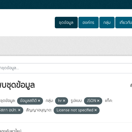
ชุดข้อมูล
องค์กร
กลุ่ม
เกี่ยวกับ
พบชุดข้อมูล
เ
ชุดข้อมูล:
ข้อมูลสถิติ
กลุ่ม:
hr
รูปแบบ:
JSON
แท็ค:
ิสภา อปท.
สัญญาอนุญาต:
License not specified
องค้นหาใหม่