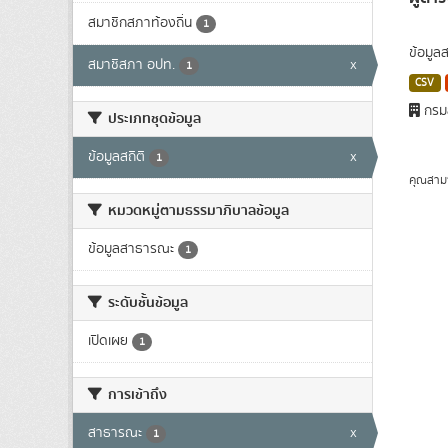
สมาชิกสภาท้องถิ่น
1
ข้อมูล
สมาชิสภา อปท.
x
1
CSV
กรมส
ประเภทชุดข้อมูล
ข้อมูลสถิติ
x
1
คุณสาม
หมวดหมู่ตามธรรมาภิบาลข้อมูล
ข้อมูลสาธารณะ
1
ระดับชั้นข้อมูล
เปิดเผย
1
การเข้าถึง
สาธารณะ
x
1