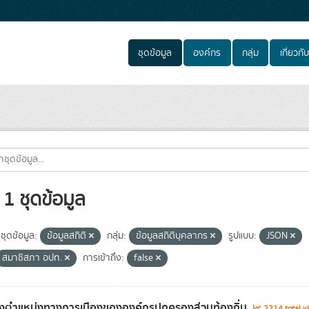
ชุดข้อมูล
องค์กร
กลุ่ม
เกี่ยวกับ
1 ชุดข้อมูล
ชุดข้อมูล:
ข้อมูลสถิติ
กลุ่ม:
ข้อมูลสถิติบุคลากร
รูปแบบ:
JSON
สมาชิสภา อปท.
การเข้าถึง:
false
รงตำแหน่งทางการเมืองขององค์กรปกครองส่วนท้องถิ่น
2214 total v