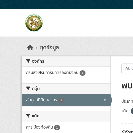
Skip to main content
ชุดข้อมูล
องค์กร
กรมส่งเสริมการปกครองท้องถิ่น
1
พบ 
กลุ่ม
ข้อมูลสถิติบุคลากร
x
1
ประเภท
แท็ค:
แท็ค
การเมืองท้องถิ่น
1
ผู้ดำ