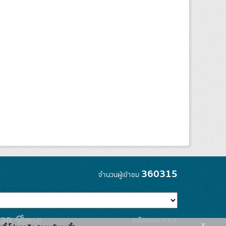
360315
จำนวนผู้เข้าชม
รุ่นโปรแกรม: 3.0.0
x