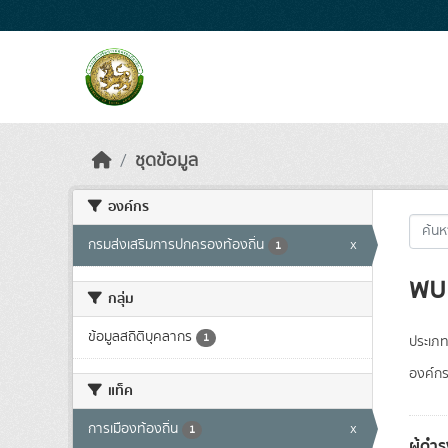
Skip to main content
ชุดข้อมูล
องค์กร
กรมส่งเสริมการปกครองท้องถิ่น
x
1
พบ 
กลุ่ม
ข้อมูลสถิติบุคลากร
1
ประเภท
องค์กร
แท็ค
การเมืองท้องถิ่น
x
1
ผู้ดำ