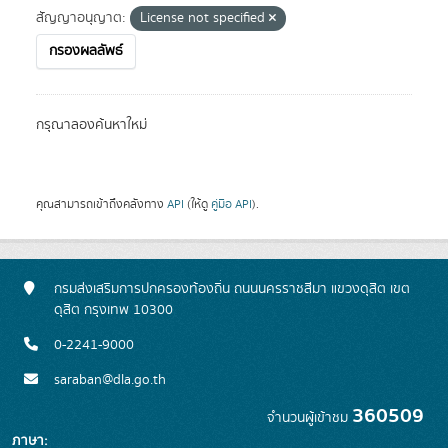
สัญญาอนุญาต:
License not specified
กรองผลลัพธ์
กรุณาลองค้นหาใหม่
คุณสามารถเข้าถึงคลังทาง
API
(ให้ดู
คู่มือ API
).
กรมส่งเสริมการปกครองท้องถิ่น ถนนนครราชสีมา แขวงดุสิต เขต
ดุสิต กรุงเทพ 10300
0-2241-9000
saraban@dla.go.th
360509
จำนวนผู้เข้าชม
ภาษา