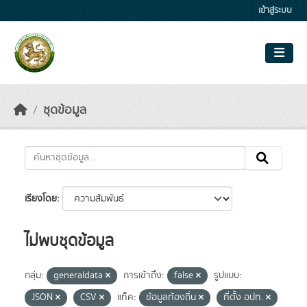
Skip to main content
เข้าสู่ระบบ
ชุดข้อมูล
เรียงโดย
ไม่พบชุดข้อมูล
กลุ่ม:
generaldata
การเข้าถึง:
false
รูปแบบ:
JSON
CSV
แท็ค:
ข้อมูลท้องถิ่น
ที่ตั้ง อปท.