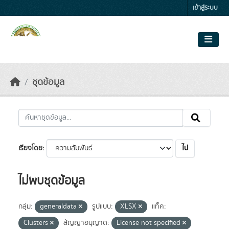
Skip to main content
เข้าสู่ระบบ
ชุดข้อมูล
ไป
เรียงโดย
ไม่พบชุดข้อมูล
กลุ่ม:
generaldata
รูปแบบ:
XLSX
แท็ค:
Clusters
สัญญาอนุญาต:
License not specified