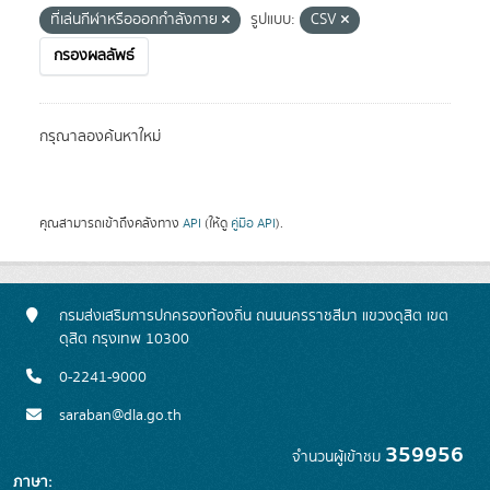
ที่เล่นกีฬาหรือออกกำลังกาย
รูปแบบ:
CSV
กรองผลลัพธ์
กรุณาลองค้นหาใหม่
คุณสามารถเข้าถึงคลังทาง
API
(ให้ดู
คู่มือ API
).
กรมส่งเสริมการปกครองท้องถิ่น ถนนนครราชสีมา แขวงดุสิต เขต
ดุสิต กรุงเทพ 10300
0-2241-9000
saraban@dla.go.th
359956
จำนวนผู้เข้าชม
ภาษา