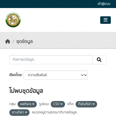
Skip to main content
เข้าสู่ระบบ
ชุดข้อมูล
เรียงโดย
ไม่พบชุดข้อมูล
กลุ่ม:
welfare
รูปแบบ:
CSV
แท็ค:
ที่เล่นกีฬา
ลานกีฬา
หมวดหมู่ตามธรรมาภิบาลข้อมูล: