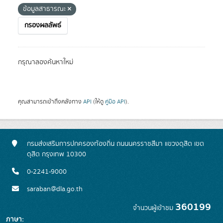
ข้อมูลสาธารณะ
กรองผลลัพธ์
กรุณาลองค้นหาใหม่
คุณสามารถเข้าถึงคลังทาง
API
(ให้ดู
คู่มือ API
).
กรมส่งเสริมการปกครองท้องถิ่น ถนนนครราชสีมา แขวงดุสิต เขต
ดุสิต กรุงเทพ 10300
0-2241-9000
saraban@dla.go.th
360199
จำนวนผู้เข้าชม
ภาษา