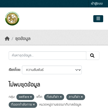
Skip to main content
เข้าสู่ระบบ
ชุดข้อมูล
เรียงโดย
ไม่พบชุดข้อมูล
กลุ่ม:
welfare
แท็ค:
ที่เล่นกีฬา
ลานกีฬา
ที่ออกกำลังกาย
หมวดหมู่ตามธรรมาภิบาลข้อมูล: