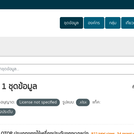
ชุดข้อมูล
องค์กร
กลุ่ม
เกี่ยวก
1 ชุดข้อมูล
เ
อนุญาต:
License not specified
รูปแบบ:
.xlsx
แท็ค:
องประดับ
า OTOP ประเภทของใช้เครื่องประดับของตกแต่ง
922 total views
34 rece