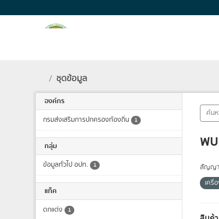
Skip to main content
ชุดข้อมูล
องค์กร
กรมส่งเสริมการปกครองท้องถิ่น
1
พบ 
กลุ่ม
ข้อมูลทั่วไป อปท.
1
สัญญา
เครื่
แท็ค
ตกแต่ง
1
สินค้