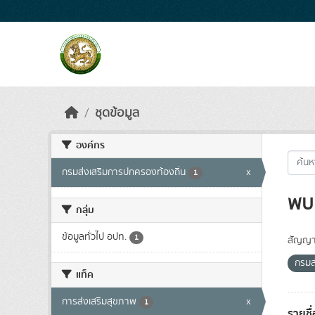
Skip to main content
ชุดข้อมูล
องค์กร
กรมส่งเสริมการปกครองท้องถิ่น
x
1
พบ 
กลุ่ม
ข้อมูลทั่วไป อปท.
1
สัญญา
กรมส
แท็ค
การส่งเสริมสุขภาพ
x
1
รายชื