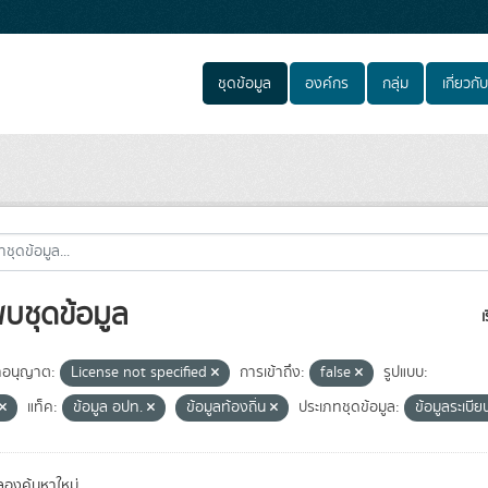
ชุดข้อมูล
องค์กร
กลุ่ม
เกี่ยวกับ
พบชุดข้อมูล
เ
อนุญาต:
License not specified
การเข้าถึง:
false
รูปแบบ:
แท็ค:
ข้อมูล อปท.
ข้อมูลท้องถิ่น
ประเภทชุดข้อมูล:
ข้อมูลระเบี
องค้นหาใหม่