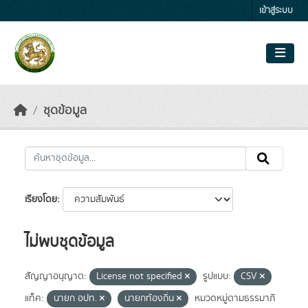
Skip to main content
เข้าสู่ระบบ
ชุดข้อมูล
เรียงโดย
ไม่พบชุดข้อมูล
สัญญาอนุญาต:
License not specified
รูปแบบ:
CSV
แท็ค:
นายก อปท.
นายกท้องถิ่น
หมวดหมู่ตามธรรมาภิ