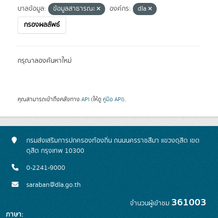
บาลข้อมูล:
ข้อมูลสาธารณะ
องค์กร:
dla
กรองผลลัพธ์
กรุณาลองค้นหาใหม่
คุณสามารถเข้าถึงคลังทาง
API
(ให้ดู
คู่มือ API
).
กรมส่งเสริมการปกครองท้องถิ่น ถนนนครราชสีมา แขวงดุสิต เขต
ดุสิต กรุงเทพ 10300
0-2241-9000
saraban@dla.go.th
361003
จำนวนผู้เข้าชม
ภาษา