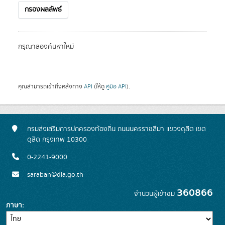
กรองผลลัพธ์
กรุณาลองค้นหาใหม่
คุณสามารถเข้าถึงคลังทาง
API
(ให้ดู
คู่มือ API
).
กรมส่งเสริมการปกครองท้องถิ่น ถนนนครราชสีมา แขวงดุสิต เขต
ดุสิต กรุงเทพ 10300
0-2241-9000
saraban@dla.go.th
360866
จำนวนผู้เข้าชม
ภาษา