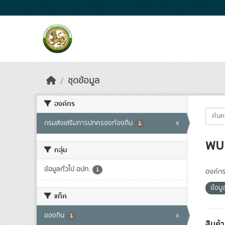
Skip to main content
ชุดข้อมูล
องค์กร
กรมส่งเสริมการปกครองท้องถิ่น
x
1
พบ 
กลุ่ม
ข้อมูลทั่วไป อปท.
1
องค์กร
ข้อม
แท็ค
ของกิน
x
1
สินค้