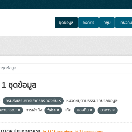
ชุดข้อมูล
องค์กร
กลุ่ม
เกี่ยวกับ
1 ชุดข้อมูล
:
กรมส่งเสริมการปกครองท้องถิ่น
หมวดหมู่ตามธรรมาภิบาลข้อมูล:
ูลสาธารณะ
การเข้าถึง:
false
แท็ค:
ของกิน
อาหาร
า OTOP ประเภทอาหาร
1123 total views
24 recent views