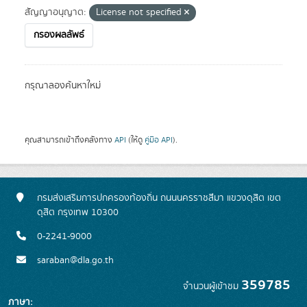
สัญญาอนุญาต:
License not specified
กรองผลลัพธ์
กรุณาลองค้นหาใหม่
คุณสามารถเข้าถึงคลังทาง
API
(ให้ดู
คู่มือ API
).
กรมส่งเสริมการปกครองท้องถิ่น ถนนนครราชสีมา แขวงดุสิต เขต
ดุสิต กรุงเทพ 10300
0-2241-9000
saraban@dla.go.th
359785
จำนวนผู้เข้าชม
ภาษา