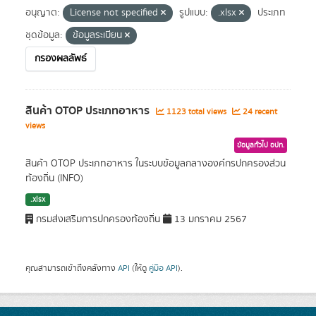
อนุญาต:
License not specified
รูปแบบ:
.xlsx
ประเภท
ชุดข้อมูล:
ข้อมูลระเบียน
กรองผลลัพธ์
สินค้า OTOP ประเภทอาหาร
1123 total views
24 recent
views
ข้อมูลทั่วไป อปท.
สินค้า OTOP ประเภทอาหาร ในระบบข้อมูลกลางองค์กรปกครองส่วน
ท้องถิ่น (INFO)
.xlsx
กรมส่งเสริมการปกครองท้องถิ่น
13 มกราคม 2567
คุณสามารถเข้าถึงคลังทาง
API
(ให้ดู
คู่มือ API
).