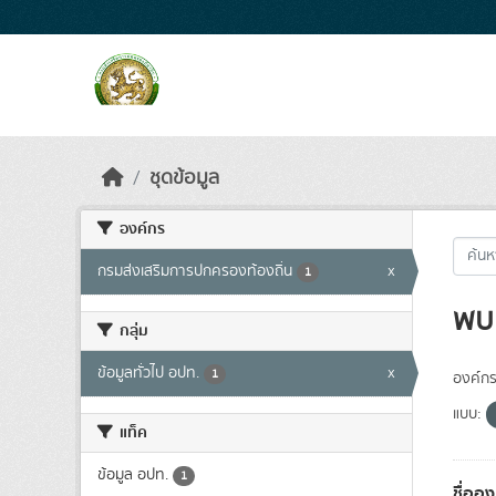
Skip to main content
ชุดข้อมูล
องค์กร
กรมส่งเสริมการปกครองท้องถิ่น
x
1
พบ 
กลุ่ม
ข้อมูลทั่วไป อปท.
x
1
องค์กร
แบบ:
แท็ค
ข้อมูล อปท.
1
ชื่ออ