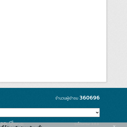
360696
จำนวนผู้เข้าชม
รุ่นโปรแกรม: 3.0.0
x