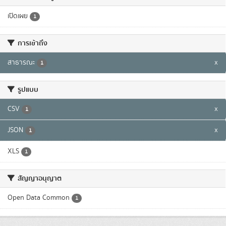
เปิดเผย
1
การเข้าถึง
สาธารณะ
x
1
รูปแบบ
CSV
x
1
JSON
x
1
XLS
1
สัญญาอนุญาต
Open Data Common
1