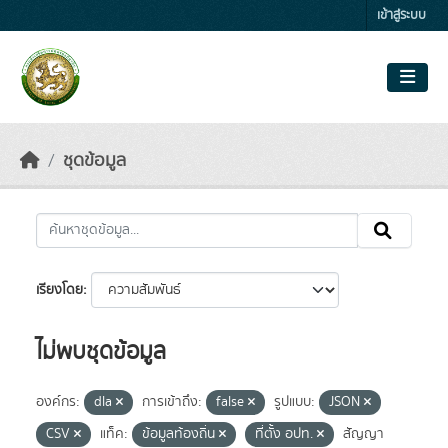
Skip to main content
เข้าสู่ระบบ
ชุดข้อมูล
เรียงโดย
ไม่พบชุดข้อมูล
องค์กร:
dla
การเข้าถึง:
false
รูปแบบ:
JSON
CSV
แท็ค:
ข้อมูลท้องถิ่น
ที่ตั้ง อปท.
สัญญา