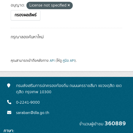
อนุญาต:
License not specified
กรองผลลัพธ์
กรุณาลองค้นหาใหม่
คุณสามารถเข้าถึงคลังทาง
API
(ให้ดู
คู่มือ API
).
กรมส่งเสริมการปกครองท้องถิ่น ถนนนครราชสีมา แขวงดุสิต เขต
ดุสิต กรุงเทพ 10300
0-2241-9000
saraban@dla.go.th
360889
จำนวนผู้เข้าชม
ภาษา