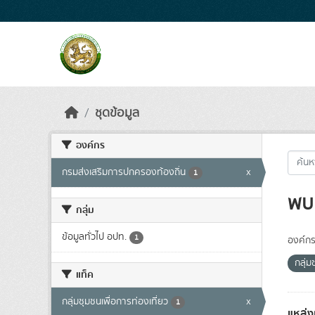
Skip to main content
ชุดข้อมูล
องค์กร
กรมส่งเสริมการปกครองท้องถิ่น
x
1
พบ 
กลุ่ม
ข้อมูลทั่วไป อปท.
1
องค์กร
กลุ่ม
แท็ค
กลุ่มชุมชนเพื่อการท่องเที่ยว
x
1
แหล่ง