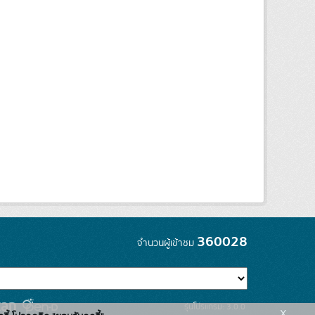
360028
จำนวนผู้เข้าชม
รุ่นโปรแกรม: 3.0.0
x