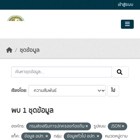
Skip to main content
เข้าสู่ระบบ
ชุดข้อมูล
ไป
เรียงโดย
พบ 1 ชุดข้อมูล
องค์กร:
กรมส่งเสริมการปกครองท้องถิ่น
รูปแบบ:
JSON
แท็ค:
ข้อมูล อปท.
กลุ่ม:
ข้อมูลทั่วไป อปท.
หมวดหมู่ตาม