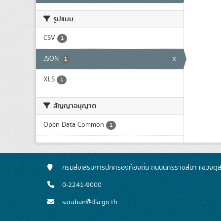
รูปแบบ
CSV
1
JSON
x
1
XLS
1
สัญญาอนุญาต
Open Data Common
1
กรมส่งเสริมการปกครองท้องถิ่น ถนนนครราชสีมา แขวงดุส
0-2241-9000
saraban@dla.go.th