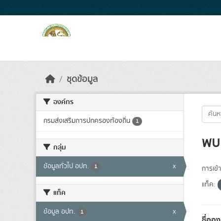
Skip to main content
ชุดข้อมูล
องค์กร
กรมส่งเสริมการปกครองท้องถิ่น
1
พบ 
กลุ่ม
ข้อมูลทั่วไป อปท.
x
1
การเข้า
แท็ค:
แท็ค
ข้อมูล อปท.
x
1
ชื่ออ