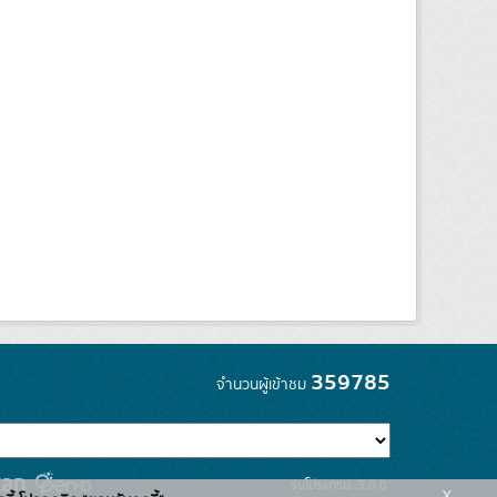
359785
จำนวนผู้เข้าชม
รุ่นโปรแกรม: 3.0.0
x