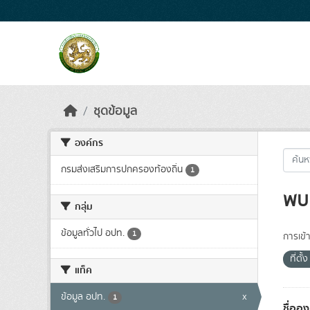
Skip to main content
ชุดข้อมูล
องค์กร
กรมส่งเสริมการปกครองท้องถิ่น
1
พบ 
กลุ่ม
ข้อมูลทั่วไป อปท.
1
การเข้า
ที่ตั
แท็ค
ข้อมูล อปท.
x
1
ชื่ออ