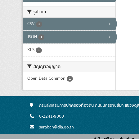
รูปแบบ
CSV
x
1
JSON
x
1
XLS
1
สัญญาอนุญาต
Open Data Common
1
กรมส่งเสริมการปกครองท้องถิ่น ถนนนครราชสีมา แขวงดุส
0-2241-9000
saraban@dla.go.th