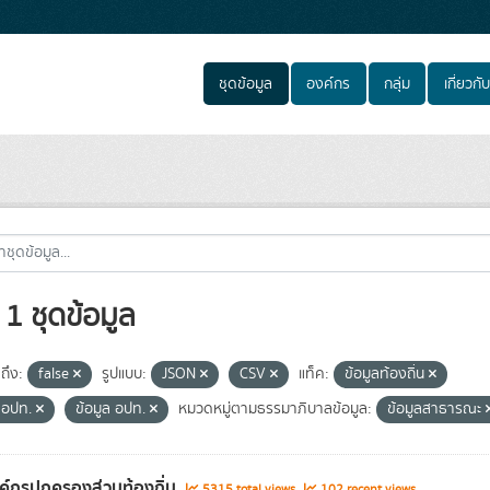
ชุดข้อมูล
องค์กร
กลุ่ม
เกี่ยวกับ
1 ชุดข้อมูล
ถึง:
false
รูปแบบ:
JSON
CSV
แท็ค:
ข้อมูลท้องถิ่น
้ง อปท.
ข้อมูล อปท.
หมวดหมู่ตามธรรมาภิบาลข้อมูล:
ข้อมูลสาธารณะ
งค์กรปกครองส่วนท้องถิ่น
5315 total views
102 recent views