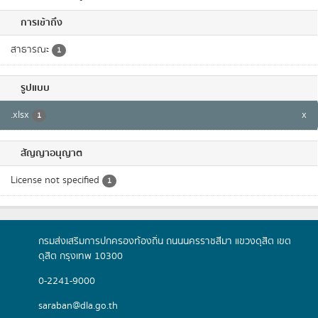
การเข้าถึง
สาธารณะ
1
รูปแบบ
.xlsx
x
1
สัญญาอนุญาต
License not specified
1
กรมส่งเสริมการปกครองท้องถิ่น ถนนนครราชสีมา แขวงดุสิต เขต
ดุสิต กรุงเทพ 10300
0-2241-9000
saraban@dla.go.th