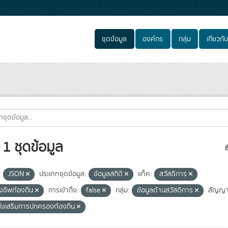
ชุดข้อมูล
องค์กร
กลุ่ม
เกี่ยวกับ
1 ชุดข้อมูล
เ
:
JSON
ประเภทชุดข้อมูล:
ข้อมูลสถิติ
แท็ค:
สวัสดิการ
ยังชีพท้องถิ่น
การเข้าถึง:
false
กลุ่ม:
ข้อมูลด้านสวัสดิการ
สัญญา
่งเสริมการปกครองท้องถิ่น