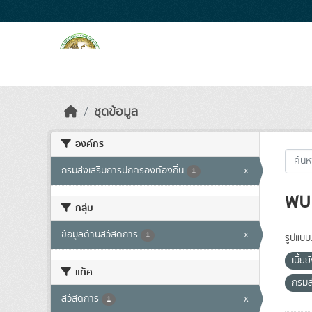
Skip to main content
ชุดข้อมูล
องค์กร
กรมส่งเสริมการปกครองท้องถิ่น
x
1
พบ 
กลุ่ม
ข้อมูลด้านสวัสดิการ
x
1
รูปแบบ
เบี้ย
แท็ค
กรมส
สวัสดิการ
x
1