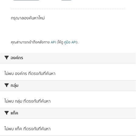
กรองผลลัพธ์
กรุณาลองค้นหาใหม่
คุณสามารถเข้าถึงคลังทาง
API
(ให้ดู
คู่มือ API
).
กรมส่งเสริมการปกครองท้องถิ่น ถนนนครราชสีมา แขวงดุสิต เขต
ดุสิต กรุงเทพ 10300
0-2241-9000
saraban@dla.go.th
360933
จำนวนผู้เข้าชม
ภาษา