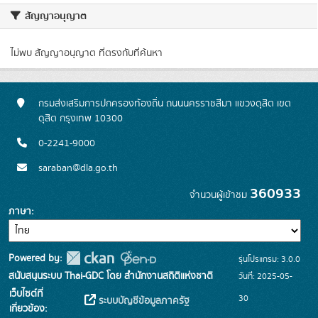
x
เว็บไซต์นี้ใช้ "คุกกี้" เพื่อวัตถุประสงค์ในการพัฒนาการเข้าถึงบริการของผู้ใช้ให้ดี
ยิ่งขึ้น หากต้องการเปิดใช้งานคุกกี้ โปรดคลิก "ยอมรับคุกกี้"