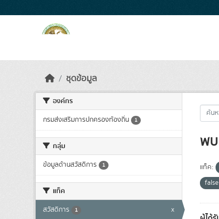
Skip to main content
ชุดข้อมูล
องค์กร
กรมส่งเสริมการปกครองท้องถิ่น
1
พบ 
กลุ่ม
ข้อมูลด้านสวัสดิการ
1
แท็ค:
fals
แท็ค
สวัสดิการ
x
1
ผู้ได้ร