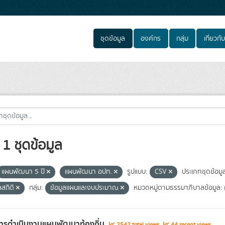
ชุดข้อมูล
องค์กร
กลุ่ม
เกี่ยวกับ
1 ชุดข้อมูล
แผนพัฒนา 5 ปี
แผนพัฒนา อปท.
รูปแบบ:
CSV
ประเภทชุดข้อมู
ลสถิติ
กลุ่ม:
ข้อมูลแผนและงบประมาณ
หมวดหมู่ตามธรรมาภิบาลข้อมูล:
ารดำเนินงานแผนพัฒนาท้องถิ่น
2542 total views
44 recent views