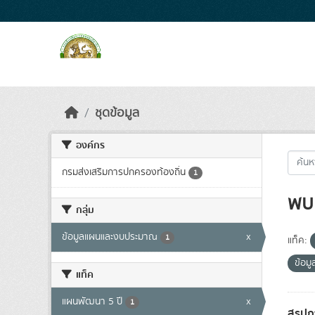
Skip to main content
ชุดข้อมูล
องค์กร
กรมส่งเสริมการปกครองท้องถิ่น
1
พบ 
กลุ่ม
ข้อมูลแผนและงบประมาณ
x
1
แท็ค:
ข้อมู
แท็ค
แผนพัฒนา 5 ปี
x
1
สรุปก