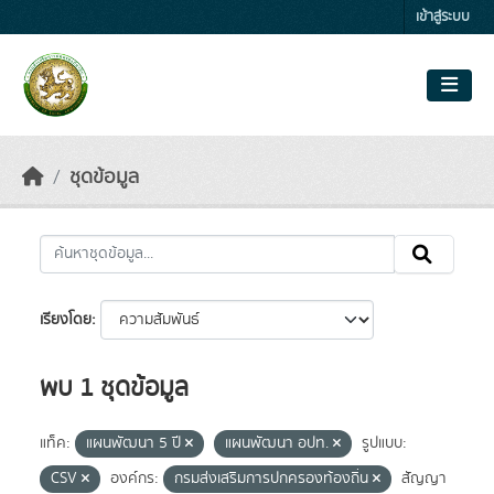
Skip to main content
เข้าสู่ระบบ
ชุดข้อมูล
เรียงโดย
พบ 1 ชุดข้อมูล
แท็ค:
แผนพัฒนา 5 ปี
แผนพัฒนา อปท.
รูปแบบ:
CSV
องค์กร:
กรมส่งเสริมการปกครองท้องถิ่น
สัญญา