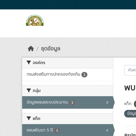
Skip to main content
ชุดข้อมูล
องค์กร
กรมส่งเสริมการปกครองท้องถิ่น
1
พบ 
กลุ่ม
ข้อมูลแผนและงบประมาณ
x
1
แท็ค:
ข้อม
แท็ค
แผนพัฒนา 5 ปี
x
1
สรุปก