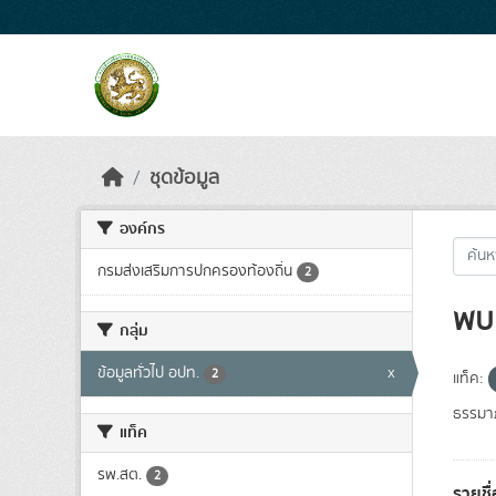
Skip to main content
ชุดข้อมูล
องค์กร
กรมส่งเสริมการปกครองท้องถิ่น
2
พบ 
กลุ่ม
ข้อมูลทั่วไป อปท.
x
2
แท็ค:
ธรรมาภ
แท็ค
รพ.สต.
2
รายชื