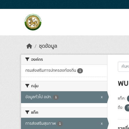
Skip to main content
ชุดข้อมูล
องค์กร
กรมส่งเสริมการปกครองท้องถิ่น
1
พบ 
กลุ่ม
ข้อมูลทั่วไป อปท.
x
1
แท็ค:
ถึง:
แท็ค
การส่งเสริมสุขภาพ
x
1
รายชื